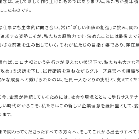
理念は、決して新しく作り上げたものではありません。私たちが長年
にしたものです。
な仕事にも主体的に向き合い、常に「新しい価値の創造」に挑み、関わ
を追求する姿勢こそが、私たちの原動力です。決めたことには最後まで
小さな前進を生み出していく。それが私たちの目指す姿であり、存在意
返れば、コロナ禍という先行きが見えない状況下で、私たちも大きな
「攻め」の決断を下し、試行錯誤を重ねながらグループ経営への組織
確かな成長へと繋げられたのは、社員一人ひとりの挑戦と、支えてくだ
て今、企業が持続していくためには、社会や環境とともに歩むサステナ
しい時代だからこそ、私たちはこの新しい企業理念を羅針盤として、
ります。
まで関わってくださったすべての方々へ、そしてこれから出会うすべて