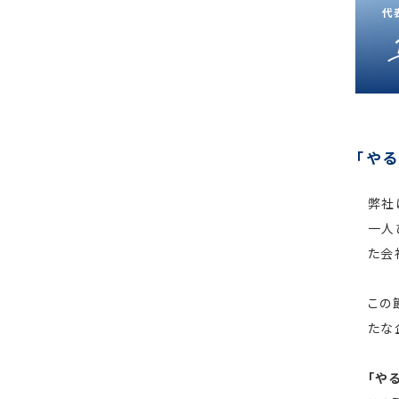
代
「や
弊社
一人
た会
この
たな
「や