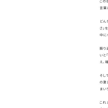
この
言葉
どん
さ」
中に
振り
いと
え、
そし
の激
まい
これ