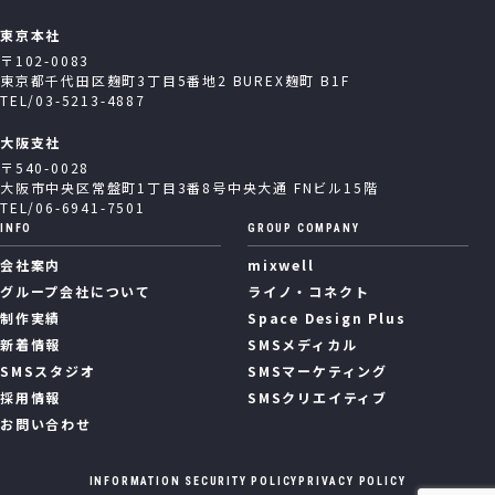
ご提供頂いた個人情報は、利用目的を達成する範囲
内で、当社の委託先選定基準を満たした委託先へ外
東京本社
部委託することがございます。
〒102-0083
東京都千代田区麹町3丁目5番地2 BUREX麹町 B1F
4.個人情報に対する本人の権利
TEL/03-5213-4887
ご提供頂いた個人情報の利用目的の通知、開示、内
大阪支社
容の訂正、追加又は削除、利用の停止、消去及び第
〒540-0028
三者への提供の停止等を求められる場合、遅滞なく
大阪市中央区常盤町1丁目3番8号中央大通 FNビル15階
TEL/06-6941-7501
これに対応致します。下記までお問い合わせ下さ
い。
INFO
GROUP COMPANY
会社案内
mixwell
責任者：苦情相談窓口責任者
グループ会社について
ライノ・コネクト
連絡先：03-5213-4887（電話）／privacy@plan-
制作実績
Space Design Plus
sms.co.jp（電子メール）
新着情報
SMSメディカル
開示手続きについて：https://plan-sms.co.jp/
（Web）
SMSスタジオ
SMSマーケティング
採用情報
SMSクリエイティブ
お問い合わせ
5.提供の任意性について
INFORMATION SECURITY POLICY
PRIVACY POLICY
個人情報をご提供頂くことは任意ですが、当社が提