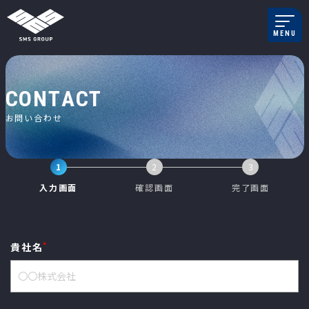
メインナビゲーション
MENU
コンテンツへスキップ
C
O
N
T
A
C
T
お
問
い
合
わ
せ
1
2
3
現在表示されている画面です。
現在表示されている画面です。
現在表示
入力画面
確認画面
完了画面
*
貴社名