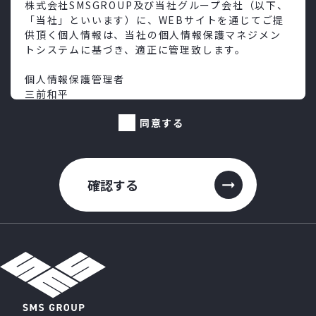
株式会社SMSGROUP及び当社グループ会社（以下、
「当社」といいます）に、WEBサイトを通じてご提
供頂く個人情報は、当社の個人情報保護マネジメン
トシステムに基づき、適正に管理致します。
個人情報保護管理者
三前和平
連絡先：03-5213-4887
同意する
1.利用目的
○当社サービスに関するお問い合わせ
当該お問い合わせに関する対応、ご連絡のため
確認する
2.第三者への提供
ご提供頂いた個人情報は、法令による場合を除き第
三者提供致しません。
3.外部委託