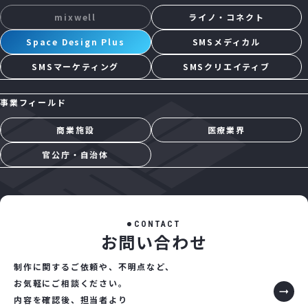
mixwell
ライノ・コネクト
Space Design Plus
SMSメディカル
SMSマーケティング
SMSクリエイティブ
事業フィールド
商業施設
医療業界
官公庁・自治体
C
O
N
T
A
C
T
お
問
い
合
わ
せ
制作に関するご依頼や、不明点など、
お気軽にご相談ください。
内容を確認後、担当者より