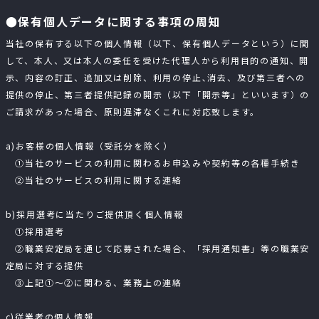
●保有個人データに関する事項の周知
当社の保有する以下の個人情報（以下、保有個人データという）に関
して、本人、又は本人の委任を受けた代理人から利用目的の通知、開
示、内容の訂正、追加又は削除、利用の停止､消去、及び第三者への
提供の停止、第三者提供記録の開示（以下「開示等」といいます）の
ご請求があった場合、原則遅滞なくこれに対応致します。
a)お客様の個人情報（受託分を除く）
①当社のサービスの利用に関わるお申込みや契約等の各種手続き
②当社のサービスの利用に関する連絡
b)採用選考に当たりご提供頂く個人情報
①採用選考
②職業安定局を通じて応募された場合、「採用通知書」等の職業安
定局に対する提供
③上記①～②に関わる、業務上の連絡
c)従業者の個人情報