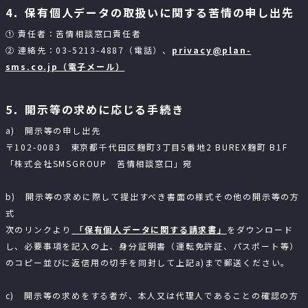
4．保有個人データの取扱いに関する苦情の申し出先
① 責任者：苦情相談窓口責任者
② 連絡先：03-5213-4887（電話）、
privacy@plan-
sms.co.jp（電子メール）
5．開示等の求めに応じる手続き
a) 開示等の申し出先
〒102-0083 東京都千代田区麹町3丁目5番地2 BUREX麹町 B1F
「株式会社SMSGROUP 苦情相談窓口」宛
b) 開示等の求めに際して提出すべき書面の様式その他の開示等の方
式
次のリンクより
「保有個人データに関する請求書」
をダウンロード
し、必要事項を記入の上、身分証明書（運転免許証、パスポート等）
のコピー並びに返信用の切手を同封して上記a)まで郵送ください。
c) 開示等の求めをする者が、本人又は代理人であることの確認の方