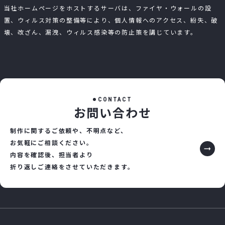
当社ホームページをホストするサーバは、ファイヤ・ウォールの設
置、ウィルス対策の整備等により、個人情報へのアクセス、紛失、破
壊、改ざん、漏洩、ウィルス感染等の防止策を講じています。
C
O
N
T
A
C
T
お
問
い
合
わ
せ
制作に関するご依頼や、不明点など、
お気軽にご相談ください。
内容を確認後、担当者より
折り返しご連絡をさせていただきます。