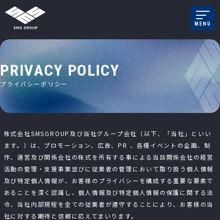
メインナビゲーション
MENU
コンテンツへスキップ
P
R
I
V
A
C
Y
P
O
L
I
C
Y
プ
ラ
イ
バ
シ
ー
ポ
リ
シ
ー
株式会社SMSGROUP及び当社グループ会社（以下、「当社」といい
ます。）は、プロモーション、広告、PR 、各種イベントの企画、制
作、運営及び関係会社の株式を所有する事による当該関係会社の経営
活動の管理・支援事業並びに従業者の管理において取り扱う個人情報
及び特定個人情報が、お客様のプライバシーを構成する重要な要素で
あることを深く認識し、個人情報及び特定個人情報の保護に関する法
令、当社内部規程を全ての従業者が遵守することにより、お客様の当
社に対する期待と信頼に応えてまいります。