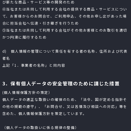
び新たな商品・サービス等の開発のため
④当社または共同して利用する会社の提供する商品・サービスについ
て、お客様からのお問合せ、ご利用申込、その他お申し出があった場
合に担当会社へ伝達・引き継ぎを行うため
⑤当社または共同して利用する会社がその他お客様とのお取引を適切
かつ円滑に履行するため
d) 個人情報の管理について責任を有する者の名称、住所および代表
者名
上記「1．事業者の名称」と同内容
3．保有個人データの安全管理のために講じた措置
(個人情報保護方針の策定）
個人データの適正な取扱いの確保のため、「法令、国が定める指針そ
の他の規範の遵守」、「お問合せ、又は苦情及び相談への対応」等を
含めた、個人情報保護方針を策定しています。
（個人データの取扱いに係る規律の整備）