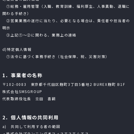
①総務・雇用管理（入職、教育訓練、福利厚生、人事異動、退職に
関わる手続き）
②営業業務の遂行に当たり、必要となる場合は、責任者や担当者の
明示
③上記①～②に関わる、業務上の連絡
d)特定個人情報
①法令に基づく事務手続き（社会保障、税、災害対策）
1．事業者の名称
〒102-0083 東京都千代田区麹町3丁目5番地2 BUREX麹町 B1F
株式会社SMSGROUP
代表取締役社長 立田 喜嗣
2．個人情報の共同利用
a) 共同して利用する者の範囲
・株式会社プランニングオフィスエスエムエス