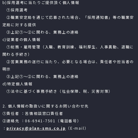
b)採用選考に当たりご提供頂く個人情報
①採用選考
②職業安定局を通じて応募された場合、「採用通知書」等の職業安
定局に対する提供
③上記①～②に関わる、業務上の連絡
c)従業者の個人情報
①総務・雇用管理（入職、教育訓練、福利厚生、人事異動、退職に
関わる手続き）
②営業業務の遂行に当たり、必要となる場合は、責任者や担当者の
明示
③上記①～②に関わる、業務上の連絡
d)特定個人情報
①法令に基づく事務手続き（社会保障、税、災害対策）
2. 個人情報の取扱いに関するお問い合わせ先
①責任者 ：苦情相談窓口責任者
②連絡先 ：06-6941-7501（電話番号）
：
privacy@plan-sms.co.jp
（E-mail）