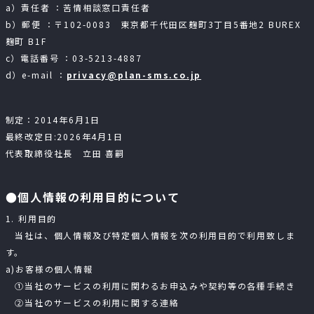
a）責任者 ：苦情相談窓口責任者
b）郵便 ：〒102-0083 東京都千代田区麹町3丁目5番地2 BUREX
麹町 B1F
c）電話番号 ：03-5213-4887
d）e-mail ：
privacy@plan-sms.co.jp
制定：2014年6月1日
最終改定日:2026年4月1日
代表取締役社長 立田 喜嗣
●個人情報の利用目的について
1. 利用目的
当社は、個人情報及び特定個人情報を次の利用目的で利用致しま
す。
a)お客様の個人情報
①当社のサービスの利用に関わるお申込みや契約等の各種手続き
②当社のサービスの利用に関する連絡