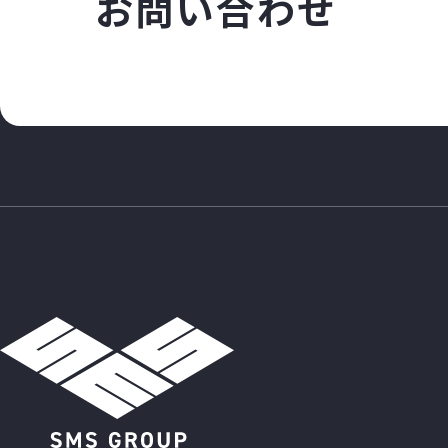
お
問
い
合
わ
せ