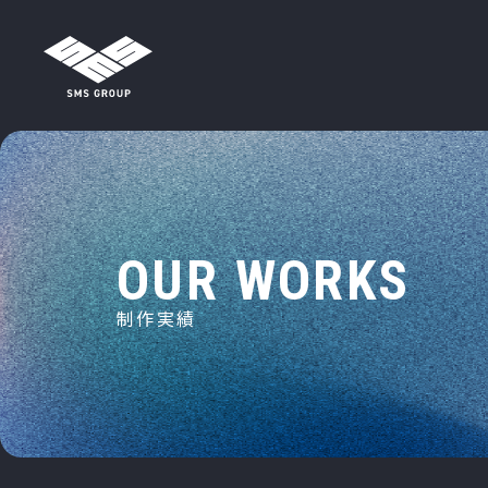
メインナビゲーション
コンテンツへスキップ
O
U
R
W
O
R
K
S
制
作
実
績