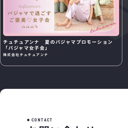
チュチュアンナ 夏のパジャマプロモーション
「パジャマ女子会」
株式会社チュチュアンナ
C
O
N
T
A
C
T