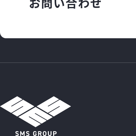
お
問
い
合
わ
せ