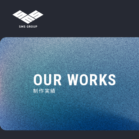
メインナビゲーション
コンテンツへスキップ
O
U
R
W
O
R
K
S
制
作
実
績