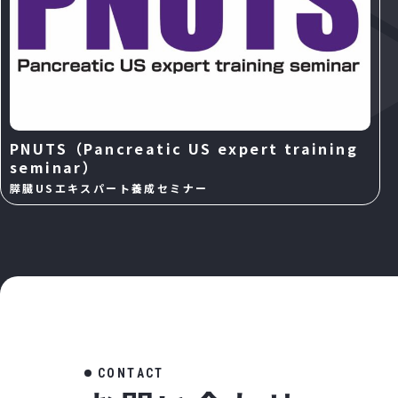
PNUTS（Pancreatic US expert training
seminar）
膵臓USエキスパート養成セミナー
C
O
N
T
A
C
T