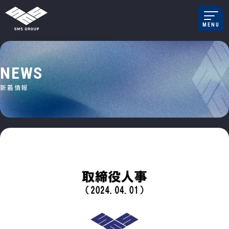
メインナビゲーション
MENU
コンテンツへスキップ
N
E
W
S
新
着
情
報