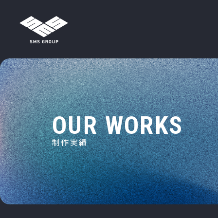
メインナビゲーション
コンテンツへスキップ
O
U
R
W
O
R
K
S
制
作
実
績