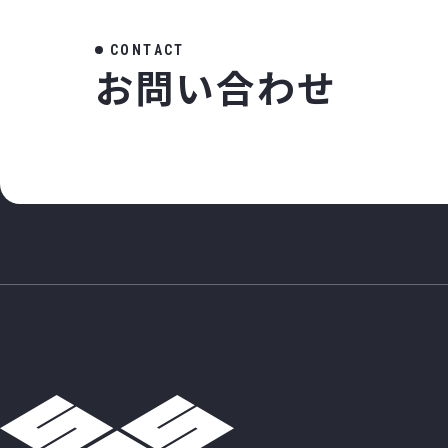
C
O
N
T
A
C
T
お
問
い
合
わ
せ