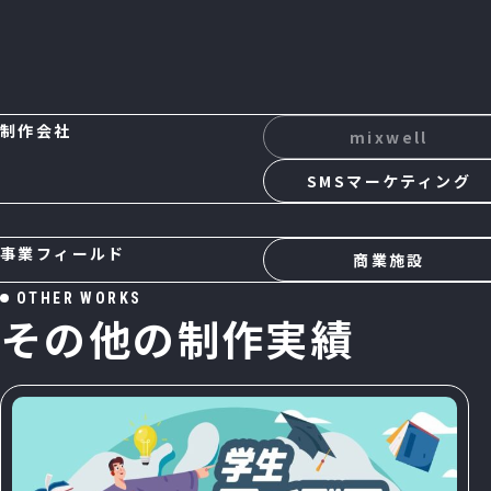
制作会社
mixwell
SMSマーケティング
事業フィールド
商業施設
O
T
H
E
R
W
O
R
K
S
そ
の
他
の
制
作
実
績