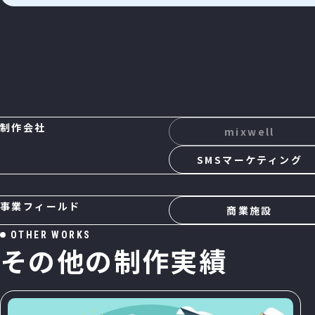
制作会社
mixwell
SMSマーケティング
事業フィールド
商業施設
O
T
H
E
R
W
O
R
K
S
そ
の
他
の
制
作
実
績