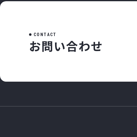
C
O
N
T
A
C
T
お
問
い
合
わ
せ