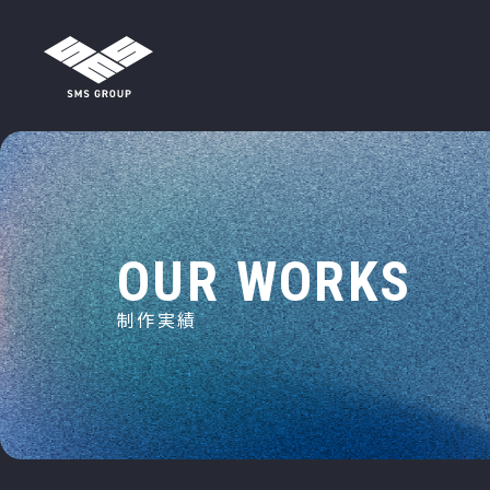
メインナビゲーション
コンテンツへスキップ
O
U
R
W
O
R
K
S
制
作
実
績