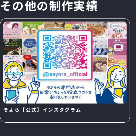
そ
の
他
の
制
作
実
績
そよら【公式】インスタグラム