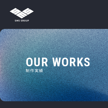
メインナビゲーション
コンテンツへスキップ
O
U
R
W
O
R
K
S
制
作
実
績